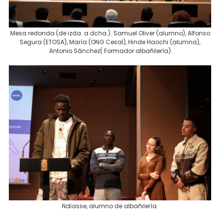
Mesa redonda (de izda. a dcha.). Samuel Oliver (alumno), Alfonso
Segura (ETOSA), María (ONG Cesal), Hinde Haochi (alumna),
Antonio Sánchez( Formador albañilería)
Ndiasse, alumno de albañilería.