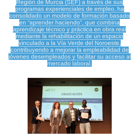
Región de Murcia (SEF) a través de sus
programas experienciales de empleo, ha
consolidado un modelo de formación basado
en “aprender haciendo”, que combina
aprendizaje técnico y práctica en obra real
mediante la rehabilitación de un espacio
vinculado a la Vía Verde del Noroeste,
contribuyendo a mejorar la empleabilidad de
jóvenes desempleados y facilitar su acceso al
mercado laboral.